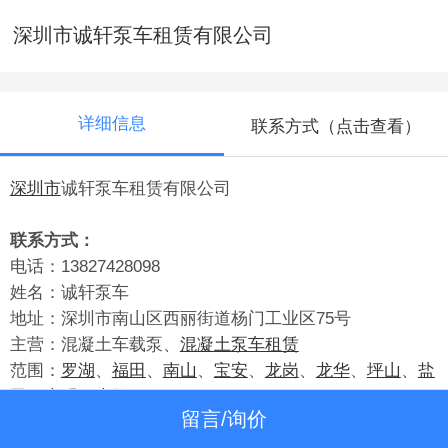
深圳市诚轩泵车租赁有限公司
详细信息
联系方式（点击查看）
深圳市
诚轩泵车租赁有限公司
联系方式：
电话：13827428098
姓名：诚轩泵车
地址：深圳市南山区西丽街道杨门工业区75号
主营：混凝土车载泵、
混凝土泵车租赁
范围：
罗湖
、
福田
、
南山
、
宝安
、
龙岗
、
龙华
、
坪山
、
盐
田
、
光明
、
大鹏
留言/询价
深圳市外地区推荐包月，欢迎来电咨询。