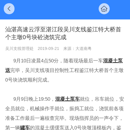
汕湛高速云浮至湛江段吴川支线鉴江特大桥首
个主墩0号块砼浇筑完成
吴川支线管理处
2019-09-21
来源：大道南粤
9月10日凌晨4点50分，随着现场最后一车
混凝土泵
送
完毕，吴川支线项目控制性工程鉴江特大桥首个主墩
0号块浇筑顺利完成。
9月9日晚上19:50，
混凝土泵车
就位，吊车就位，安
全员就位，机械操作手就位，振捣工就位，浇筑前各项
准备工作最后一遍核查完毕。现场指挥员的一声令下，
第一辆
罐车
的混凝土缓缓泵送入0号块墩顶模板内，鉴