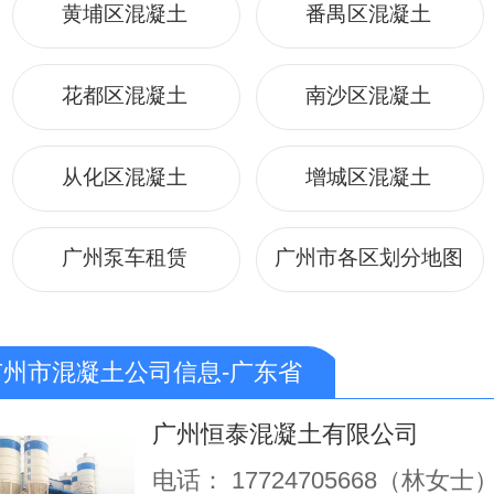
黄埔区混凝土
番禺区混凝土
花都区混凝土
南沙区混凝土
从化区混凝土
增城区混凝土
广州泵车租赁
广州市各区划分地图
广州市混凝土公司信息-广东省
广州恒泰混凝土有限公司
电话：
17724705668（林女士