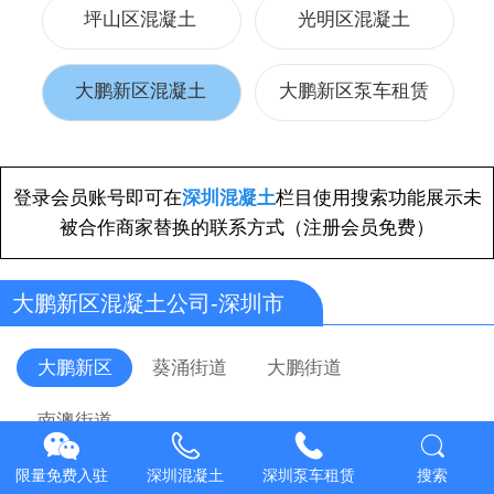
坪山区混凝土
光明区混凝土
大鹏新区混凝土
大鹏新区泵车租赁
登录会员账号即可在
深圳混凝土
栏目使用搜索功能展示未
被合作商家替换的联系方式（注册会员免费）
大鹏新区混凝土公司-深圳市
大鹏新区
葵涌街道
大鹏街道
南澳街道
深圳市鹏锦生混凝土有限公司
限量免费入驻
深圳混凝土
深圳泵车租赁
搜索